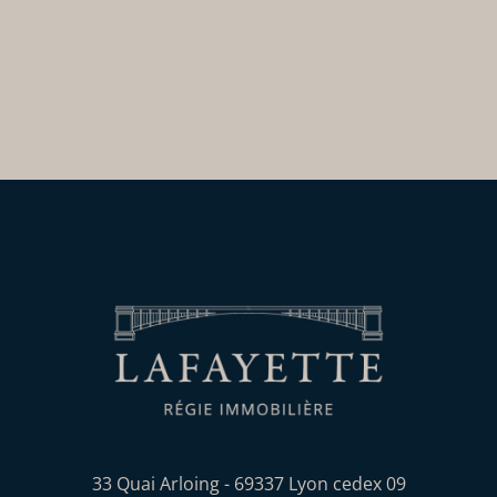
e
c
o
n
c
e
r
n
e
?
33 Quai Arloing - 69337 Lyon cedex 09